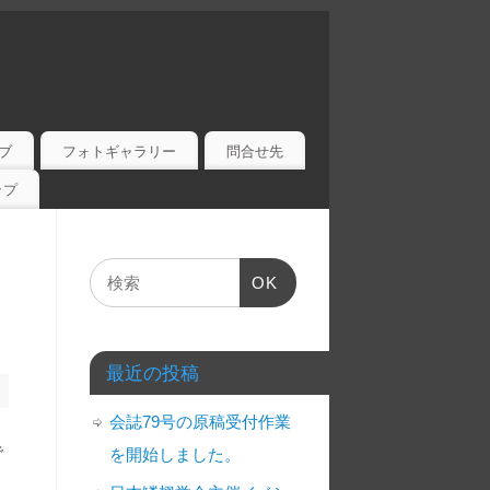
ブ
フォトギャラリー
問合せ先
ップ
OK
最近の投稿
会誌79号の原稿受付作業
で
を開始しました。