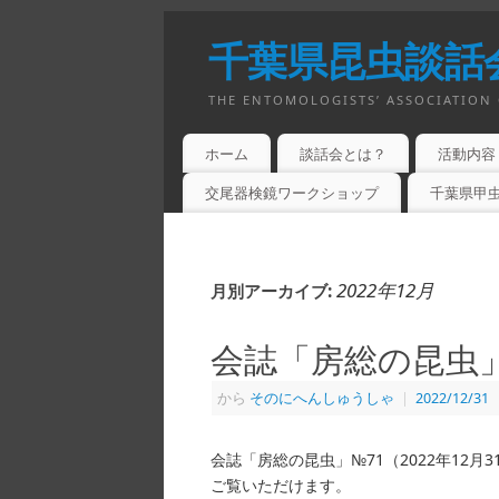
千葉県昆虫談話
THE ENTOMOLOGISTS’ ASSOCIATION 
ホーム
談話会とは？
活動内容
交尾器検鏡ワークショップ
千葉県甲虫
2022年12月
月別アーカイブ:
会誌「房総の昆虫
から
そのにへんしゅうしゃ
|
2022/12/31
会誌「房総の昆虫」№71（2022年12
ご覧いただけます。