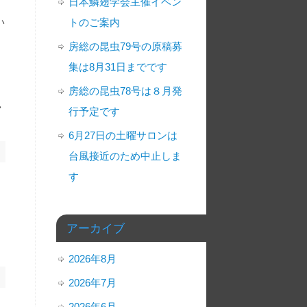
日本鱗翅学会主催イベン
い
トのご案内
房総の昆虫79号の原稿募
集は8月31日までです
房総の昆虫78号は８月発
し
行予定です
6月27日の土曜サロンは
台風接近のため中止しま
す
アーカイブ
2026年8月
2026年7月
2026年6月