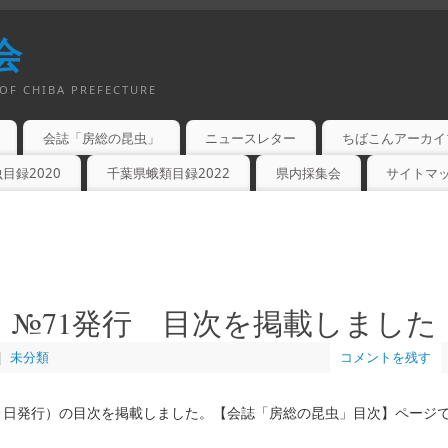
会
OF CHIBA PREFECTURE
会誌「房総の昆虫」
ニュースレター
ちばこんアーカイ
目録2020
千葉県蛾類目録2022
県内採集会
サイトマ
」№71発行 目次を掲載しました
|
未分類
コメントを残す
月31日発行）の目次を掲載しました。【会誌「房総の昆虫」目次】ページ