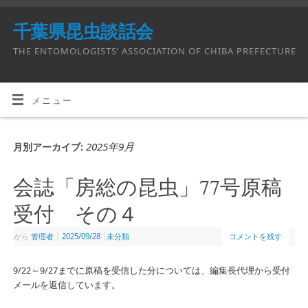
千葉県昆虫談話会
THE ENTOMOLOGISTS’ ASSOCIATION OF CHIBA PREFECTURE
メニュー
2025年9月
月別アーカイブ:
会誌「房総の昆虫」77号原稿
受付 その４
から
管理者
|
2025/09/28
|
未分類
コメントを残す
9/22～9/27までに原稿を受信した分については、編集長代理から受付
メールを返信しています。