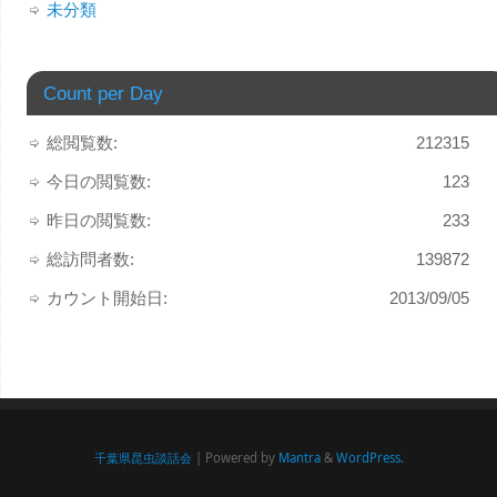
未分類
Count per Day
総閲覧数:
212315
今日の閲覧数:
123
昨日の閲覧数:
233
総訪問者数:
139872
カウント開始日:
2013/09/05
千葉県昆虫談話会
| Powered by
Mantra
&
WordPress.