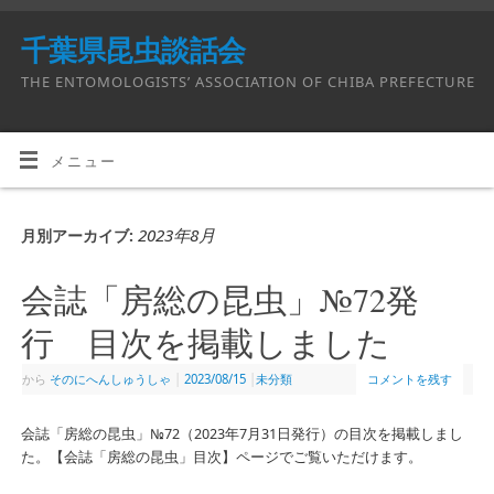
千葉県昆虫談話会
THE ENTOMOLOGISTS’ ASSOCIATION OF CHIBA PREFECTURE
メニュー
2023年8月
月別アーカイブ:
会誌「房総の昆虫」№72発
行 目次を掲載しました
から
そのにへんしゅうしゃ
|
2023/08/15
|
未分類
コメントを残す
会誌「房総の昆虫」№72（2023年7月31日発行）の目次を掲載しまし
た。【会誌「房総の昆虫」目次】ページでご覧いただけます。