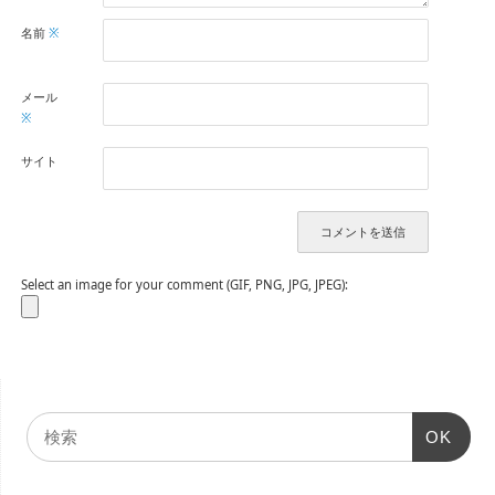
名前
※
メール
※
サイト
Select an image for your comment (GIF, PNG, JPG, JPEG):
OK