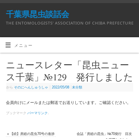
千葉県昆虫談話会
THE ENTOMOLOGISTS’ ASSOCIATION OF CHIBA PREFECTURE
メニュー
ニュースレター「昆虫ニュー
ス千葉」№129 発行しました
から
そのにへんしゅうしゃ
|
2022/05/08
|
未分類
会員向けにメールまたは郵送でお送りしています。ご確認ください。
ブックマーク
パーマリンク
.
«
【続】房総の昆虫70号の進捗
会誌「房総の昆虫」№70発行 目次