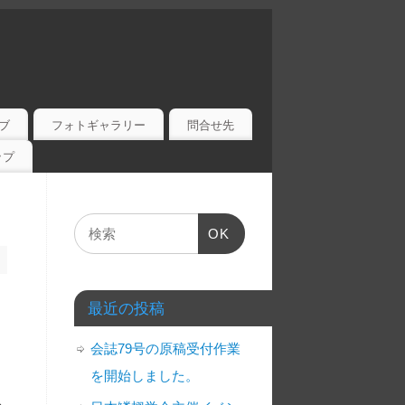
ブ
フォトギャラリー
問合せ先
ップ
OK
最近の投稿
会誌79号の原稿受付作業
を開始しました。
»