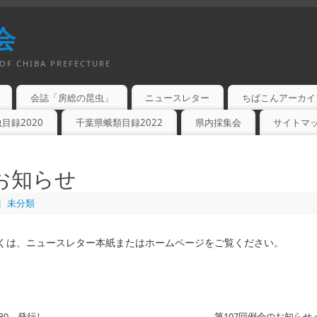
会
OF CHIBA PREFECTURE
会誌「房総の昆虫」
ニュースレター
ちばこんアーカイ
目録2020
千葉県蛾類目録2022
県内採集会
サイトマ
お知らせ
|
未分類
しくは、ニュースレター本紙またはホームページをご覧ください。
30 発行し
第107回例会のお知らせ