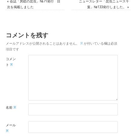
«
会誌「房総の昆虫」№71発行 目
ニュースレター「昆虫ニュース千
次を掲載しました
葉」№133発行しました。
»
コメントを残す
メールアドレスが公開されることはありません。
※
が付いている欄は必須
項目です
コメン
ト
※
名前
※
メール
※