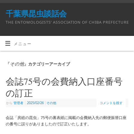
千葉県昆虫談話会
THE ENTOMOLOGISTS’ ASSOCIATION OF CHIBA PREFECTURE
メニュー
その他
「
」カテゴリーアーカイブ
会誌75号の会費納入口座番号
の訂正
から
管理者
|
2025/02/26
|
その他
コメントを残す
会誌「房総の昆虫」75号の裏表紙に掲載の会費納入先の郵便振替口座
の番号に誤りがありましたので訂正いたします。