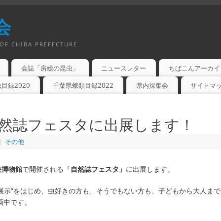
会
OF CHIBA PREFECTURE
会誌「房総の昆虫」
ニュースレター
ちばこんアーカイ
目録2020
千葉県蛾類目録2022
県内採集会
サイトマ
日、自然誌フェスタに出展します！
|
その他
央博物館
で開催される
「自然誌フェスタ」
に出展します。
シ展示”をはじめ、虫好きの方も、そうでもない方も、子どもから大人まで
画中です。