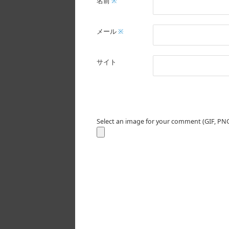
名前
※
メール
※
サイト
Select an image for your comment (GIF, PNG,