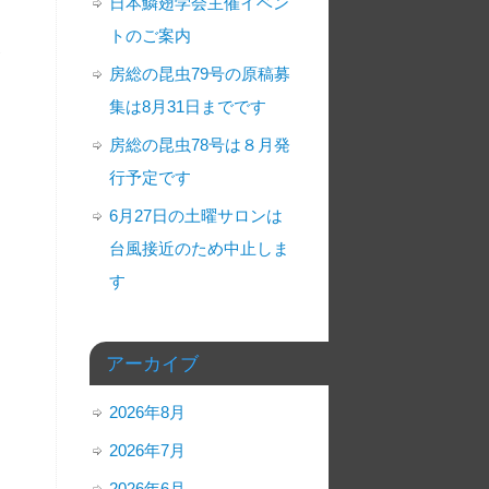
日本鱗翅学会主催イベン
トのご案内
お
房総の昆虫79号の原稿募
集は8月31日までです
房総の昆虫78号は８月発
行予定です
6月27日の土曜サロンは
台風接近のため中止しま
す
アーカイブ
2026年8月
2026年7月
2026年6月